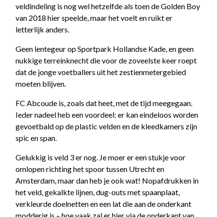
veldindeling is nog wel hetzelfde als toen de Golden Boy
van 2018 hier speelde, maar het voelt en ruikt er
letterlijk anders.
Geen lentegeur op Sportpark Hollandse Kade, en geen
nukkige terreinknecht die voor de zoveelste keer roept
dat de jonge voetballers uit het zestienmetergebied
moeten blijven.
FC Abcoude is, zoals dat heet, met de tijd meegegaan.
Ieder nadeel heb een voordeel: er kan eindeloos worden
gevoetbald op de plastic velden en de kleedkamers zijn
spic en span.
Gelukkig is veld 3 er nog. Je moer er een stukje voor
omlopen richting het spoor tussen Utrecht en
Amsterdam, maar dan heb je ook wat! Nopafdrukken in
het veld, gekalkte lijnen, dug-outs met spaanplaat,
verkleurde doelnetten en een lat die aan de onderkant
modderig is – hoe vaak zal er hier via de onderkant van