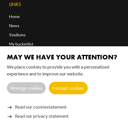
LINKS
Home
News
Stadiums
My bucketlist
Shop
MAY WE HAVE YOUR ATTENTION?
We place cookies to provide you with a personalized
FOLLOW US!
experience and to improve our website.
Manage cookies
I accept cookies
Read our cookiestatement
Read our privacy statement
Copyright © 2026 SANTOS